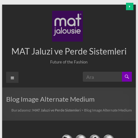
Skip
to
content
MAT Jaluzi ve Perde Sistemleri
Future of the Fashion
Menü
Blog Image Alternate Medium
Buradasınız:
MAT Jaluzi ve Perde Sistemleri
>
Blog Image Alternate Medium