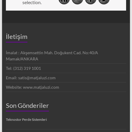
selection.
İletişim
İmalat : Akşemsettin Mah. Doğukent Cad. No:40/A
Mamak/ANKARA
Tel: (312) 319 1001
Email: satis@matjaluzi.com
Website: www.matjaluzi.com
Son Gönderiler
Teknostor Perde Sistemleri