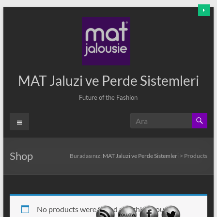
Skip
to
content
MAT Jaluzi ve Perde Sistemleri
Future of the Fashion
Menü
Shop
Buradasınız:
MAT Jaluzi ve Perde Sistemleri
>
Products
No products were found matching your